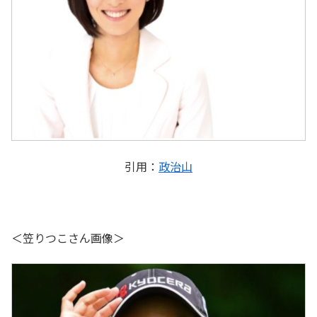
引用：
政治山
＜笠りつこさん画像＞