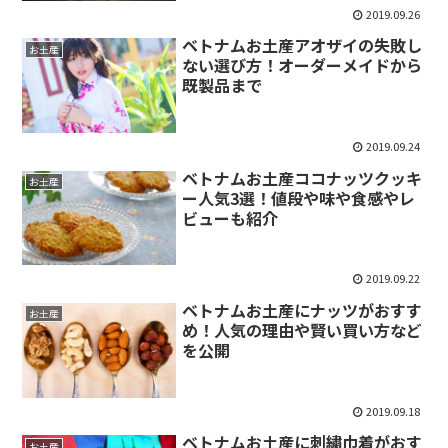
2019.09.26
ベトナムお土産アオザイの失敗し
お土産
ない選び方！オーダーメイドから
既製品まで
2019.09.24
ベトナムお土産ココナッツクッキ
お土産
ー人気3選！値段や味や食感やレ
ビューも紹介
2019.09.22
ベトナムお土産にナッツがおすす
お土産
め！人気の理由や賢い買い方など
を公開
2019.09.18
ベトナムお土産に刺繍巾着がおす
お土産