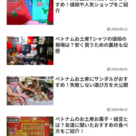
すめ！値段や人気ショップをご紹
介
2019.09.12
ベトナムお土産Tシャツの値段の
お土産
相場は？安く買うための裏技も伝
授
2019.09.01
ベトナムお土産にサンダルがおす
お土産
すめ！失敗しない選び方を大公開
2019.08.13
ベトナムのお土産お菓子・緑豆と
お土産
は？友達に聞いたおすすめの食べ
方をご紹介！